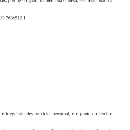
ais, porque o fígado, na medicina chinesa, está relacionado à
 e irregularidades no ciclo menstrual, e o ponto do cérebro