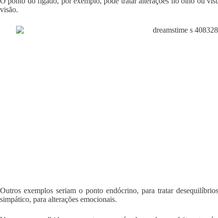
O ponto do fígado, por exemplo, pode tratar alterações no olho ou visu
visão.
Outros exemplos seriam o ponto endócrino, para tratar desequilíbrios
simpático, para alterações emocionais.