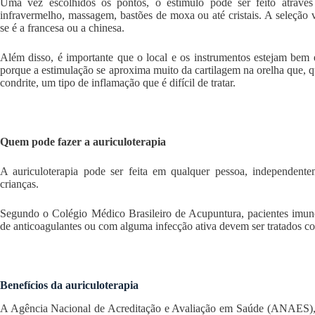
Uma vez escolhidos os pontos, o estímulo pode ser feito através de
infravermelho, massagem, bastões de moxa ou até cristais. A seleção 
se é a francesa ou a chinesa.
Além disso, é importante que o local e os instrumentos estejam bem es
porque a estimulação se aproxima muito da cartilagem na orelha que, q
condrite, um tipo de inflamação que é difícil de tratar.
Quem pode fazer a auriculoterapia
A auriculoterapia pode ser feita em qualquer pessoa, independentem
crianças.
Segundo o Colégio Médico Brasileiro de Acupuntura, pacientes imu
de anticoagulantes ou com alguma infecção ativa devem ser tratados co
Benefícios da auriculoterapia
A Agência Nacional de Acreditação e Avaliação em Saúde (ANAES), ór