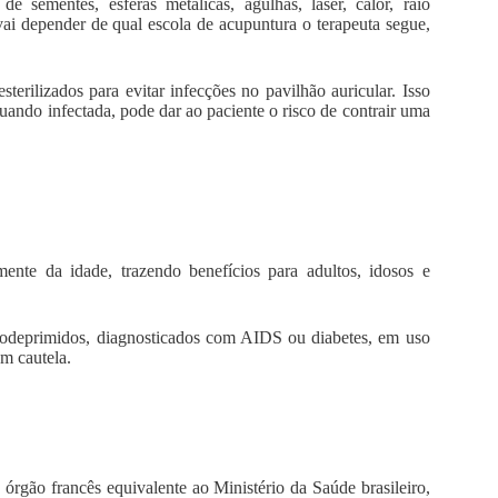
 sementes, esferas metálicas, agulhas, laser, calor, raio
vai depender de qual escola de acupuntura o terapeuta segue,
terilizados para evitar infecções no pavilhão auricular. Isso
uando infectada, pode dar ao paciente o risco de contrair uma
ente da idade, trazendo benefícios para adultos, idosos e
nodeprimidos, diagnosticados com AIDS ou diabetes, em uso
m cautela.
gão francês equivalente ao Ministério da Saúde brasileiro,