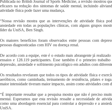
Publicada no British Journal of Sports Medicine, a revisão mostrou qu
eficazes na redução dos sintomas de saúde mental, incluindo alivian
atividade física pode fazer uma mudança.
“Nossa revisão mostra que as intervenções de atividade física po
ansiedade em todas as populações clínicas, com alguns grupos mostr
líder da UniSA, Ben Singh.
Os maiores benefícios foram observados entre pessoas com depressão
pessoas diagnosticadas com HIV ou doença renal.
De acordo com a equipe, este é o estudo mais abrangente já realizado 
ensaios e 128.119 participantes. Esse também é o primeiro trabalho a
depressão, ansiedade e sofrimento psicológico em adultos com diferente
Os resultados revelaram que todos os tipos de atividade física e exerc
aeróbicos, como caminhada, treinamento de resistência, pilates e ioga
maior intensidade tiveram maior impacto, assim como atividades com d
“É importante ressaltar que a pesquisa mostra que não é preciso mui
mental. Esperamos que esta revisão ressalte a necessidade de atividad
como uma abordagem essencial para controlar a depressão e a ansieda
UniSA.