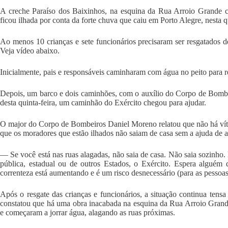
A creche Paraíso dos Baixinhos, na esquina da Rua Arroio Grande 
ficou ilhada por conta da forte chuva que caiu em Porto Alegre, nesta qu
Ao menos 10 crianças e sete funcionários precisaram ser resgatados de
Veja vídeo abaixo.
Inicialmente, pais e responsáveis caminharam com água no peito para 
Depois, um barco e dois caminhões, com o auxílio do Corpo de Bombeir
desta quinta-feira, um caminhão do Exército chegou para ajudar.
O major do Corpo de Bombeiros Daniel Moreno relatou que não há vítim
que os moradores que estão ilhados não saiam de casa sem a ajuda de a
— Se você está nas ruas alagadas, não saia de casa. Não saia sozinho. 
pública, estadual ou de outros Estados, o Exército. Espera alguém 
correnteza está aumentando e é um risco desnecessário (para as pessoas
Após o resgate das crianças e funcionários, a situação continua tens
constatou que há uma obra inacabada na esquina da Rua Arroio Grand
e começaram a jorrar água, alagando as ruas próximas.