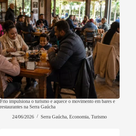
Frio impulsiona o turismo e aquece o movimento em bares e
restaurantes na Serra Gaúcha
24/06/2026
Serra Gaúcha
,
Economia
,
Turismo