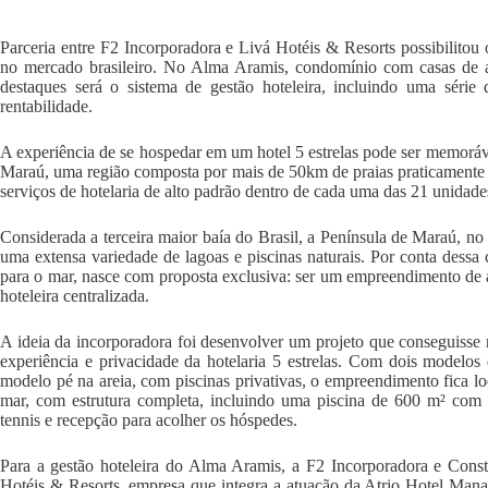
Parceria entre F2 Incorporadora e Livá Hotéis & Resorts possibilito
no mercado brasileiro. No Alma Aramis, condomínio com casas de 
destaques será o sistema de gestão hoteleira, incluindo uma série
rentabilidade.
A experiência de se hospedar em um hotel 5 estrelas pode ser memorá
Maraú, uma região composta por mais de 50km de praias praticamente d
serviços de hotelaria de alto padrão dentro de cada uma das 21 unidade
Considerada a terceira maior baía do Brasil, a Península de Maraú, n
uma extensa variedade de lagoas e piscinas naturais. Por conta dessa
para o mar, nasce com proposta exclusiva: ser um empreendimento de 
hoteleira centralizada.
A ideia da incorporadora foi desenvolver um projeto que conseguisse 
experiência e privacidade da hotelaria 5 estrelas. Com dois modelos
modelo pé na areia, com piscinas privativas, o empreendimento fica lo
mar, com estrutura completa, incluindo uma piscina de 600 m² com bo
tennis e recepção para acolher os hóspedes.
Para a gestão hoteleira do Alma Aramis, a F2 Incorporadora e Const
Hotéis & Resorts, empresa que integra a atuação da Atrio Hotel Mana