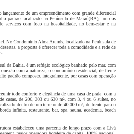
u o lançamento de um empreendimento com grande diferencial
alto padrão localizado na Península de Maraú(BA), um dos
 de serviços com foco na hospitalidade, no bem-estar e na
vel. No Condomínio Alma Aramis, localizado na Península de
esertas, a proposta é oferecer toda a comodidade e a rede de
s.
o sul da Bahia, é um refúgio ecológico banhado pelo mar, com
 conexão com a natureza, o condomínio residencial, de frente
alto padrão composto, integralmente, por casas com operação
reunir todo conforto e elegância de uma casa de praia, com a
 de casas, de 206, 303 ou 630 m², com 3, 4 ou 6 suítes, no
calizado dentro de um terreno de 40.000 m², de frente para o
rda infinita, restaurante, bar, spa, sauna, academia, beach
rutora estabeleceu uma parceria de longo prazo com a Livá
gement, maior operadora hoteleira de capital 100% nacional.