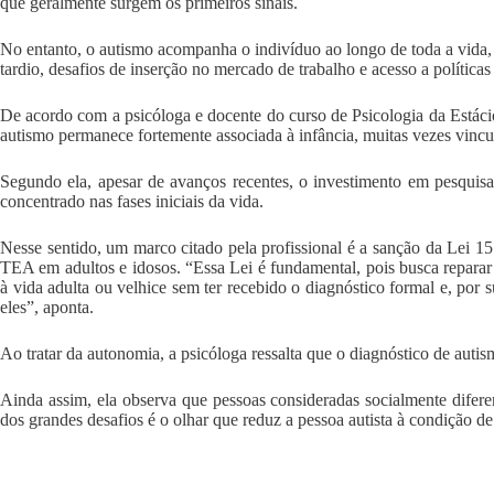
que geralmente surgem os primeiros sinais.
No entanto, o autismo acompanha o indivíduo ao longo de toda a vida, 
tardio, desafios de inserção no mercado de trabalho e acesso a polític
De acordo com a psicóloga e docente do curso de Psicologia da Estáci
autismo permanece fortemente associada à infância, muitas vezes vincul
Segundo ela, apesar de avanços recentes, o investimento em pesquisas
concentrado nas fases iniciais da vida.
Nesse sentido, um marco citado pela profissional é a sanção da Lei 15
TEA em adultos e idosos. “Essa Lei é fundamental, pois busca reparar
à vida adulta ou velhice sem ter recebido o diagnóstico formal e, por s
eles”, aponta.
Ao tratar da autonomia, a psicóloga ressalta que o diagnóstico de autis
Ainda assim, ela observa que pessoas consideradas socialmente difer
dos grandes desafios é o olhar que reduz a pessoa autista à condição de