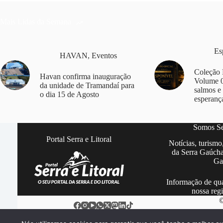
Mais Lidas da Semana
Es
HAVAN
,
Eventos
Coleção 
Havan confirma inauguração
Volume 0
da unidade de Tramandaí para
salmos e
o dia 15 de Agosto
esperanç
Somos Ser
Portal Serra e Litoral
Notícias, turismo
da Serra Gaúcha
Ga
Informação de qua
nossa regi
©