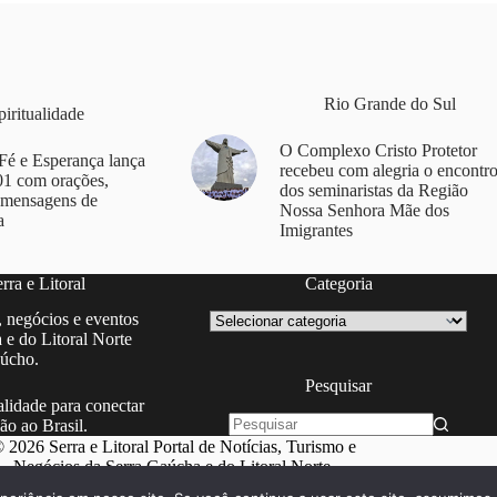
Rio Grande do Sul
piritualidade
O Complexo Cristo Protetor
Fé e Esperança lança
recebeu com alegria o encontr
1 com orações,
dos seminaristas da Região
 mensagens de
Nossa Senhora Mãe dos
a
Imigrantes
ra e Litoral
Categoria
Categoria
, negócios e eventos
 e do Litoral Norte
úcho.
Pesquisar
lidade para conectar
ão ao Brasil.
Sem
 2026 Serra e Litoral Portal de Notícias, Turismo e
resultados
Negócios da Serra Gaúcha e do Litoral Norte.