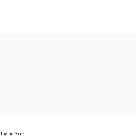
Pular
para
o
conteúdo
Tag
no Acre