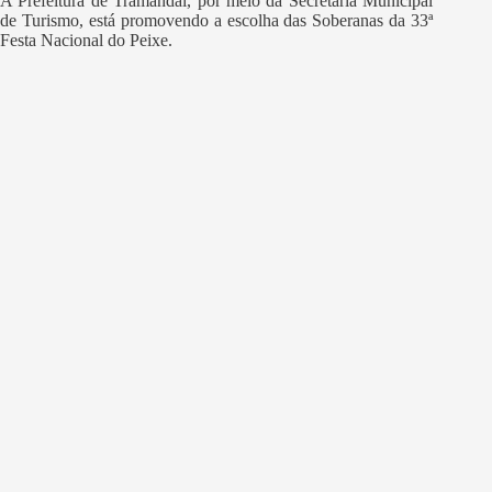
A Prefeitura de Tramandaí, por meio da Secretaria Municipal
de Turismo, está promovendo a escolha das Soberanas da 33ª
Festa Nacional do Peixe.